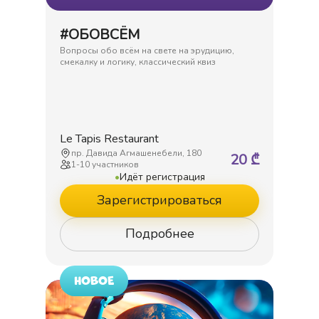
#ОБОВСЁМ
Вопросы обо всём на свете на эрудицию,
смекалку и логику, классический квиз
Le Tapis Restaurant
пр. Давида Агмашенебели, 180
20
₾
1
-
10
участников
•
Идёт регистрация
Зарегистрироваться
Подробнее
НОВОЕ