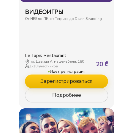
ВИДЕОИГРЫ
От NES до ПК, от Тетриса до Death Stranding
Le Tapis Restaurant
пр. Давида Агмашенебели, 180
20
₾
1
-
10
участников
•
Идёт регистрация
Зарегистрироваться
Подробнее